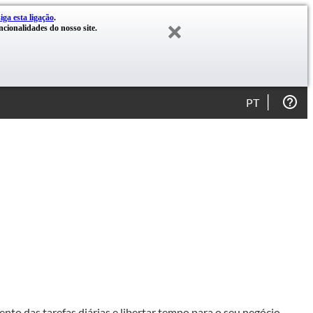
siga esta ligação
.
cionalidades do nosso site.
PT
nto das tarefas diárias e libertar tempo para o seu negócio