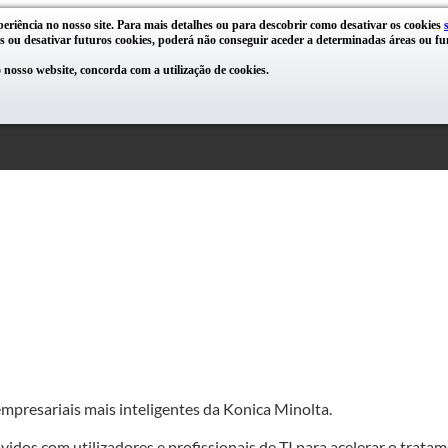
periência no nosso site. Para mais detalhes ou para descobrir como desativar os cookies
s ou desativar futuros cookies, poderá não conseguir aceder a determinadas áreas ou fun
nosso website, concorda com a utilização de cookies.
mpresariais mais inteligentes da Konica Minolta.
os com utilizadores e profissionais de TI para acelerar o tratame