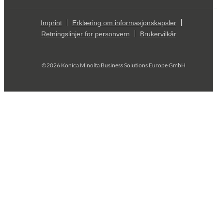
Imprint
Erklæring om informasjonskapsler
Retningslinjer for personvern
Brukervilkår
©2026 Konica Minolta Business Solutions Europe GmbH