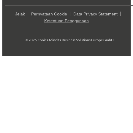
Jejak
Pernyataan Cookie
Data Privacy Statement
Ketentuan Penggunaan
©2026 Konica Minolta Business Solutions Europe GmbH