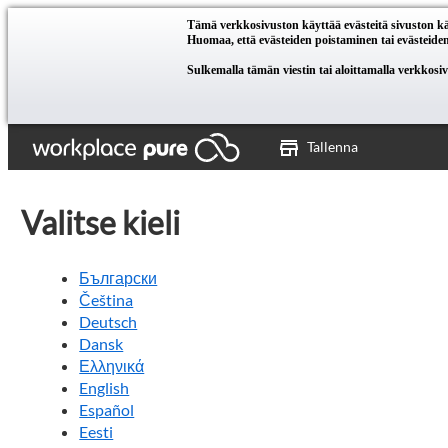
Tämä verkkosivuston käyttää evästeitä sivuston kä
Huomaa, että evästeiden poistaminen tai evästeiden 
Sulkemalla tämän viestin tai aloittamalla verkkosi
Tallenna
Valitse kieli
Български
Čeština
Deutsch
Dansk
Ελληνικά
English
Español
Eesti