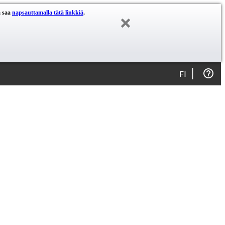
a saa
napsauttamalla tätä linkkiä
.
FI