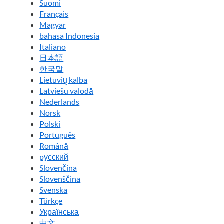
Suomi
Français
Magyar
bahasa Indonesia
Italiano
日本語
한국말
Lietuvių kalba
Latviešu valodā
Nederlands
Norsk
Polski
Português
Română
pусский
Slovenčina
Slovenščina
Svenska
Türkçe
Українська
中文