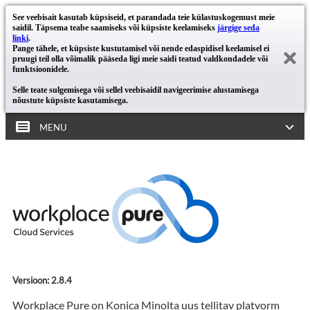
See veebisait kasutab küpsiseid, et parandada teie külastuskogemust meie
saidil. Täpsema teabe saamiseks või küpsiste keelamiseks
järgige seda
linki
.
Pange tähele, et küpsiste kustutamisel või nende edaspidisel keelamisel ei
pruugi teil olla võimalik pääseda ligi meie saidi teatud valdkondadele või
funktsioonidele.
Selle teate sulgemisega või sellel veebisaidil navigeerimise alustamisega
nõustute küpsiste kasutamisega.
MENU
Versioon: 2.8.4
Workplace Pure on Konica Minolta uus tellitav platvorm